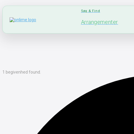
Søg & Find
Arrangementer
1 begivenhed found.