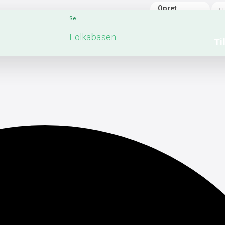
Opret
bruger
Se
Folkabasen
Ti