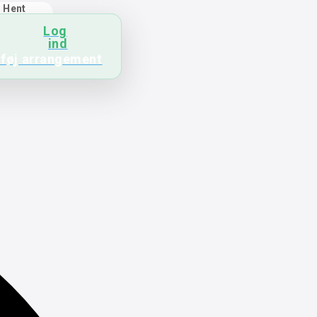
Hent
app
Log
ind
lføj arrangement