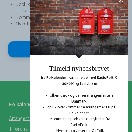
Udpluk over kommende arrangementer på
Folkalender
Kommende podcasts og nyheder fra
RadioFolk
Nyeste udgivelser fra
GoFolk
Tilmeld
Folkalender
Profil
Hent Folkalender
Arrangementer
Log ind
Tilføj arrangement
Register