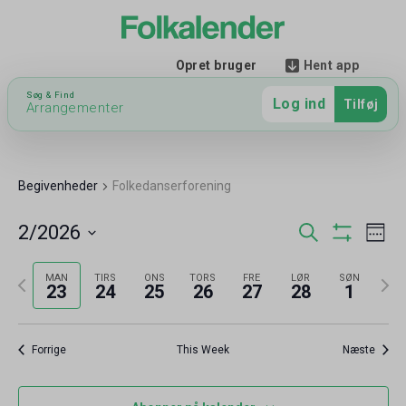
Hent app
Opret bruger
Søg & Find
Log ind
Tilføj
Arrangementer
Begivenheder
Folkedanserforening
Begiv
Be
2/2026
Søg
Week
efter
Vis
Vælg
begivenheder
Filter
Vi
Søgni
Forrige
Næst
MAN
TIRS
ONS
TORS
FRE
LØR
SØN
dato.
23
24
25
26
27
28
1
uge
uge
Na
og
Forrige
This Week
Næste
visnin