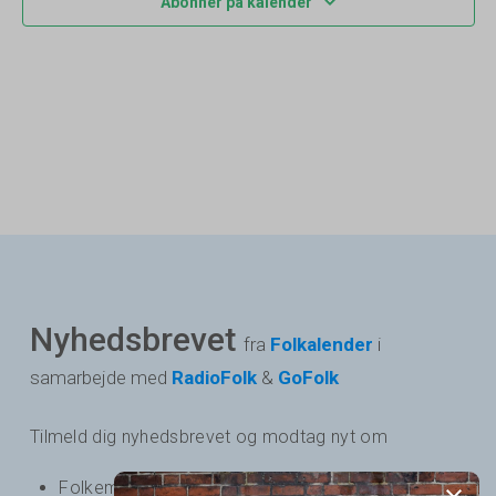
Navig
Abonner på kalender
Nyhedsbrevet
fra
Folkalender
i
samarbejde med
RadioFolk
&
GoFolk
Tilmeld dig nyhedsbrevet og modtag nyt om
Folkemusik - og dansearrangementer i Danmark