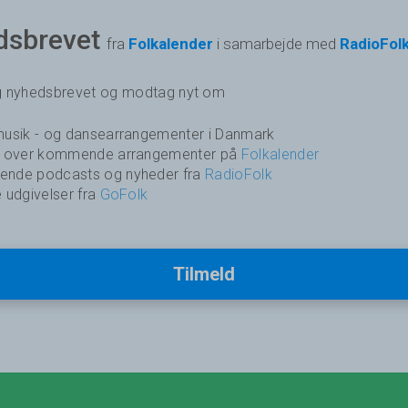
dsbrevet
fra
Folkalender
i samarbejde med
RadioFol
ig nyhedsbrevet og modtag nyt om
usik - og dansearrangementer i Danmark
k over kommende arrangementer på
Folkalender
nde podcasts og nyheder fra
RadioFolk
 udgivelser fra
GoFolk
Tilmeld