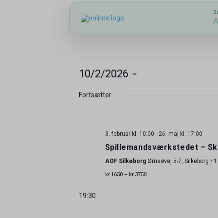
S
A
10/2/2026
Vælg
Fortsætter
dato.
3. februar kl. 10:00
-
26. maj kl. 17:00
Spillemandsværkstedet – Sk
AOF Silkeborg
Ørnsøvej 5-7, Silkeborg
+1
kr.1650 – kr.3750
19:30