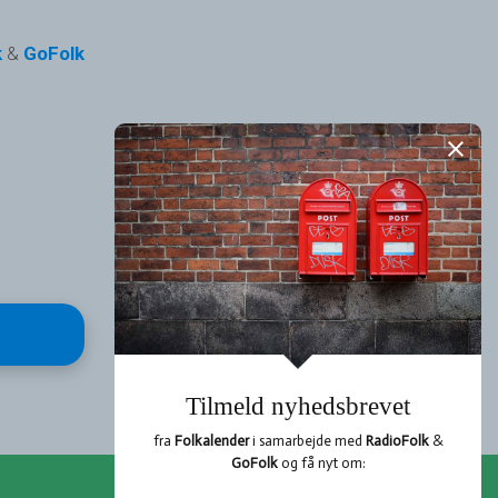
k
&
GoFolk