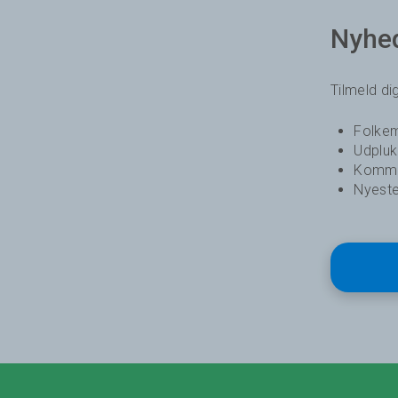
Nyhe
Tilmeld d
Folkem
Udplu
Komme
Nyeste