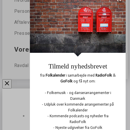
Hvordan beskytter vi dine data?
Persondatapolitik
Aftalevilkår
Presse
Vores blog
Ravdal
Arrangementer