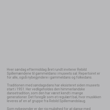
Hver søndag eftermiddag året rundt inviterer Rebild
Spillemændene til gammeldans i museets sal. Repertoiret er
for alle, også nybegyndere i gammeldans og folkedans.
Traditionen med søndagsdans har eksisteret siden museets
start i 1951. Her vedligeholdes den himmerlandske
dansetradition, som den har været kendt i mange
generationer. Det foregår som et regulært bal, hvor musikken
leveres af en af gruppe fra Rebild Spillemandslaug.
Som nybegynder er der rig mulighed for at danse med