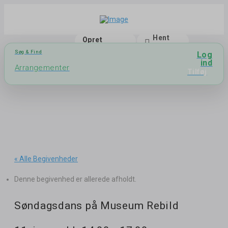
Hent
Opret
app
bruger
Søg & Find
Log
ind
Arrangementer
Tilføj
« Alle Begivenheder
Denne begivenhed er allerede afholdt.
Søndagsdans på Museum Rebild