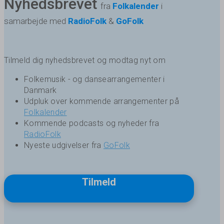
Nyhedsbrevet
fra
Folkalender
i
samarbejde med
RadioFolk
&
GoFolk
Tilmeld dig nyhedsbrevet og modtag nyt om
Folkemusik - og dansearrangementer i
Danmark
Udpluk over kommende arrangementer på
Folkalender
Kommende podcasts og nyheder fra
RadioFolk
Nyeste udgivelser fra
GoFolk
Tilmeld