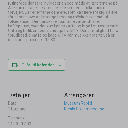
rutinerede dansere, hvilket er en god måde at lære trinene på.
Alle kan deltage, selv om de ikke kender til folkedans i
forvejen. Der er erfarne dansere, som kan lære fra sig, så alle
får et par sjove og lærerige timer og måske bliver bidt af
folkedansen. Der danses i et par timer, afbrudt af en
kaffepause, hvor der kan købes kaffe og brød i museets cafe.
Café og butik er åben søndage fra kl 13. Der er mulighed for at
forudbestille kaffe og kage kl.14 når musikken starter, så er
det klar til pausen kl. 15.30.
Tilføj til kalender
Detaljer
Arrangører
Dato:
Museum Rebild
11. januar
Rebild Spillemændene
Tidspunkt:
14:00 - 17:00