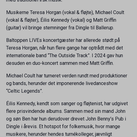
Musikerne Teresa Horgan (vokal & fløjte), Michael Coult
(vokal & fløjter), Éilis Kennedy (vokal) og Matt Griffin
(guitar) vil bringe stemninger fra Dingle til Ballerup.
Baltoppen LIVEs koncertgæster har allerede stødt på
Teresa Horgan, når hun flere gange har optrådt med det
internationale band “The Outside Track”. I 2024 gav hun
desuden en duo-koncert sammen med Matt Griffin.
Michael Coult har turneret verden rundt med produktioner
og bands, herunder det imponerende livedanceshow
“Celtic Legends”.
Éilis Kennedy, kendt som sanger og fløjtenist, har udgivet
flere prisvindende albums. Sammen med sin mand John
og søn Ben har hun derudover drevet John Benny’s Pub i
Dingle i årevis. Et hotspot for folkemusik, hvor mange
musikere, herunder hendes turnékolleger, jævnligt