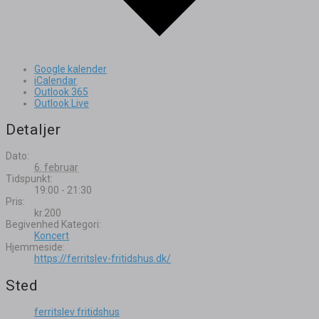
Google kalender
iCalendar
Outlook 365
Outlook Live
Detaljer
Dato:
6. februar
Tidspunkt:
19:00 - 21:30
Pris:
kr.200
Begivenhed Kategori:
Koncert
Hjemmeside:
https://ferritslev-fritidshus.dk/
Sted
ferritslev fritidshus