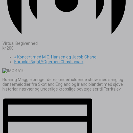
Virtual Begivenhed
kr.200
«
Koncert med M.C. Hansen og Jacob Chano
Karaoke Night//Operaen Christiania
»
Roaring Maggie bringer deres underholdende show med sang og
dansemelodier fra Skotland England og Irland blandet med sjove
historier, nærvær og underlige kropslige bevægelser til Ferritslev