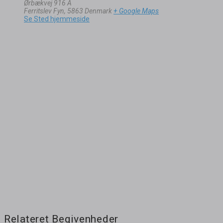
Ørbækvej 916 A
Ferritslev Fyn
,
5863
Denmark
+ Google Maps
Se Sted hjemmeside
Relateret Begivenheder