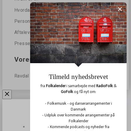
Hvordan beskytter vi dine data?
Persondatapolitik
Aftalevilkår
Presse
Vores blog
Ravdal
Arrangementer