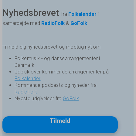
Nyhedsbrevet
fra
Folkalender
i
samarbejde med
RadioFolk
&
GoFolk
Tilmeld dig nyhedsbrevet og modtag nyt om
Folkemusik - og dansearrangementer i
Danmark
Udpluk over kommende arrangementer på
Folkalender
Kommende podcasts og nyheder fra
RadioFolk
Nyeste udgivelser fra
GoFolk
Tilmeld