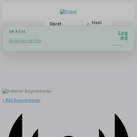
Hent
Opret
app
bruger
Søg & Find
Log
ind
Arrangementer
Tilføj
« Alle Begivenheder