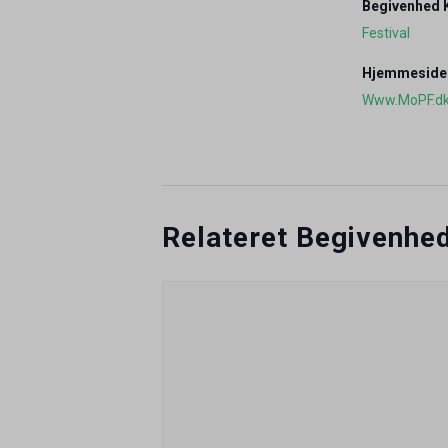
Begivenhed K
Festival
Hjemmeside
Www.MoPF.d
Relateret Begivenhe