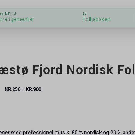
øg & Find
Se
rrangementer
Folkabasen
æstø Fjord Nordisk Fol
0
KR.250 – KR.900
ener med professionel musik. 80 % nordisk og 20 % ande