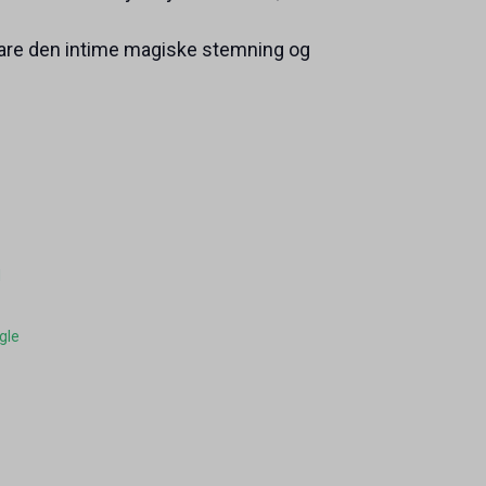
 bevare den intime magiske stemning og
d
gle