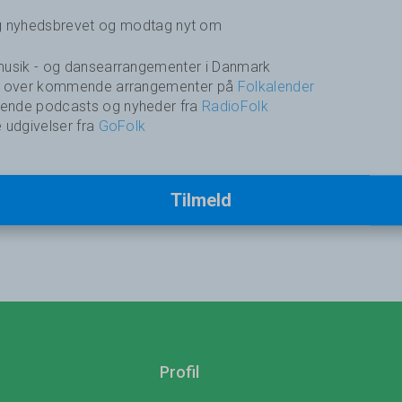
ig nyhedsbrevet og modtag nyt om
usik - og dansearrangementer i Danmark
k over kommende arrangementer på
Folkalender
nde podcasts og nyheder fra
RadioFolk
 udgivelser fra
GoFolk
Tilmeld
Profil