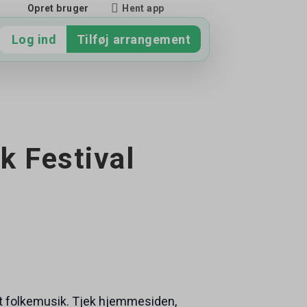
Hent app
Opret bruger
Log ind
Tilføj arrangement
k Festival
t folkemusik. Tjek hjemmesiden,