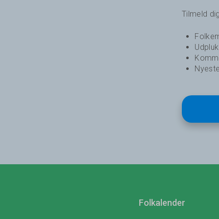
Tilmeld d
Folkem
Udplu
Komme
Nyeste
Folkalender