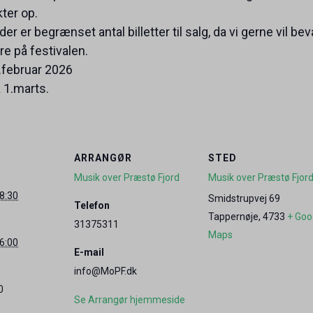
ter op.
der er begrænset antal billetter til salg, da vi gerne vil
re på festivalen.
1.februar 2026
 1.marts.
ARRANGØR
STED
Musik over Præstø Fjord
Musik over Præstø Fjor
18:30
Smidstrupvej 69
Telefon
Tappernøje
,
4733
+ Goo
31375311
Maps
16:00
E-mail
info@MoPF.dk
0
Se Arrangør hjemmeside