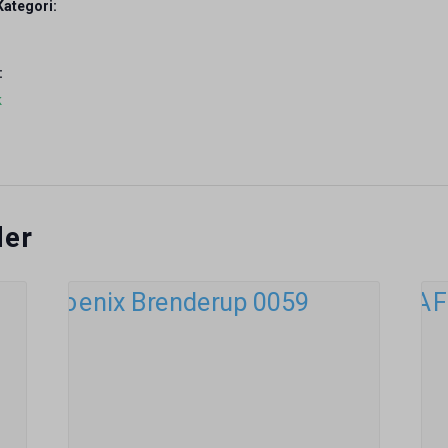
ategori:
:
k
der