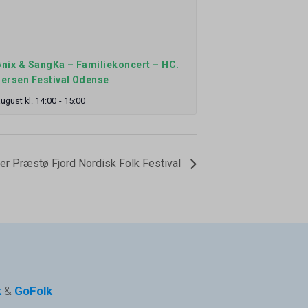
nix & SangKa – Familiekoncert – HC.
ersen Festival Odense
august kl. 14:00
-
15:00
er Præstø Fjord Nordisk Folk Festival
k
&
GoFolk