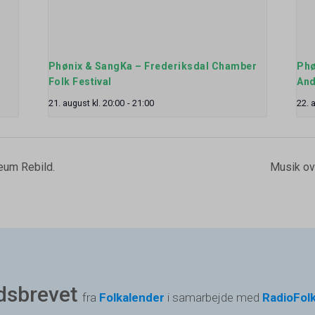
Phønix & SangKa – Frederiksdal Chamber
Phø
Folk Festival
And
21. august kl. 20:00
-
21:00
22. 
um Rebild.
Musik ov
dsbrevet
fra
Folkalender
i samarbejde med
RadioFol