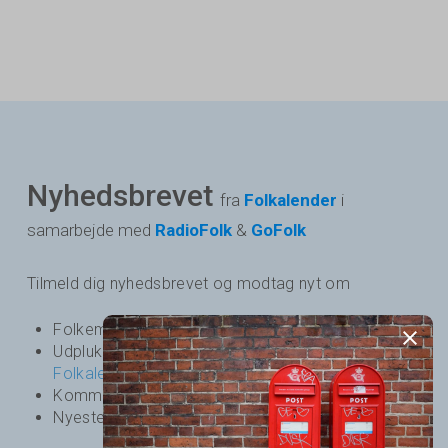
Nyhedsbrevet
fra
Folkalender
i
samarbejde med
RadioFolk
&
GoFolk
Tilmeld dig nyhedsbrevet og modtag nyt om
Folkemusik - og dansearrangementer i Danmark
Udpluk over kommende arrangementer på
Folkalender
Kommende podcasts og nyheder fra
RadioFolk
Nyeste udgivelser fra
GoFolk