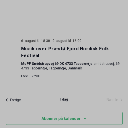
6. august kl. 18:30
-
9. august kl. 16:00
Musik over Præstø Fjord Nordisk Folk
Festival
MoPF Smidstrupvej 69 DK 4733 Tappernøje
smidstrupvej, 69
4733 Tappernøje, Tappernøje, Danmark
Free – kr.900
I dag
Næste
Begivenheder
Forrige
Begiven
Abonner på kalender