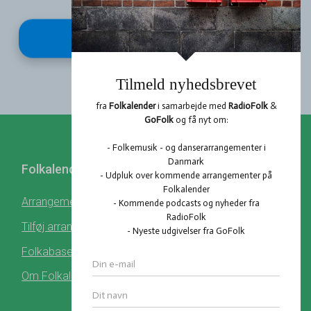
Tilmeld
Folkalender
Profil
Hent Folkalender
Arrangementer
Log ind
Tilføj arrangement
Register
Folkabasen
Om Folkalender