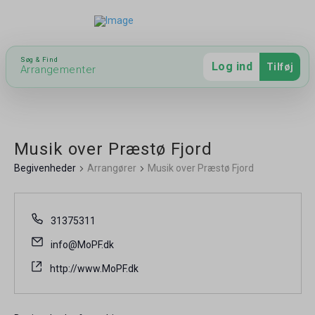
Hent app
Opret bruger
Søg & Find
Log ind
Tilføj
Arrangementer
Musik over Præstø Fjord
Begivenheder
Arrangører
Musik over Præstø Fjord
31375311
info@MoPF.dk
http://www.MoPF.dk