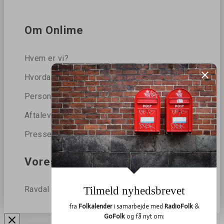
Om Onlime
Hvem er vi?
Hvordan beskytter vi dine data?
Persondatapolitik
Aftalevilkår
Presse
Vores blog
Ravdal