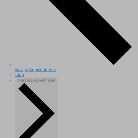
Forrige
Begivenheder
I dag
Næste
Begivenheder