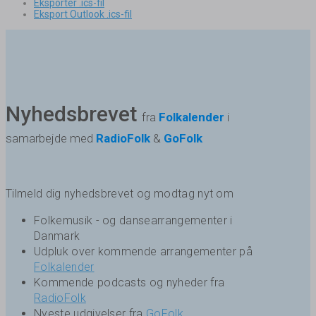
Eksporter .ics-fil
Eksport Outlook .ics-fil
Nyhedsbrevet
fra
Folkalender
i
samarbejde med
RadioFolk
&
GoFolk
Tilmeld dig nyhedsbrevet og modtag nyt om
Folkemusik - og dansearrangementer i
Danmark
Udpluk over kommende arrangementer på
Folkalender
Kommende podcasts og nyheder fra
RadioFolk
Nyeste udgivelser fra
GoFolk