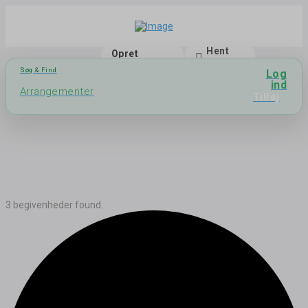
Hent
Opret
app
bruger
Søg & Find
Log
ind
Arrangementer
Tilføj
3 begivenheder found.