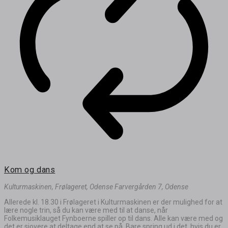
Kom og dans
Kulturmaskinen, Frølageret, Odense
Farvergården 7, Odense
Allerede kl. 18.30 i Frølageret i Kulturmaskinen er der mulighed for at
lære nogle trin, så du kan være med til at danse, når
Folkemusiklauget Fynboerne spiller op til dans. Alle kan være med og
det er sjovere at deltage end at se på. Bare spring ud i det, hvis du er