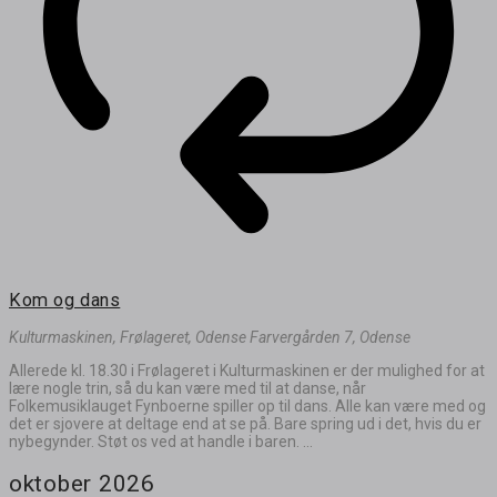
Kom og dans
Kulturmaskinen, Frølageret, Odense
Farvergården 7, Odense
Allerede kl. 18.30 i Frølageret i Kulturmaskinen er der mulighed for at
lære nogle trin, så du kan være med til at danse, når
Folkemusiklauget Fynboerne spiller op til dans. Alle kan være med og
det er sjovere at deltage end at se på. Bare spring ud i det, hvis du er
nybegynder. Støt os ved at handle i baren. ...
oktober 2026