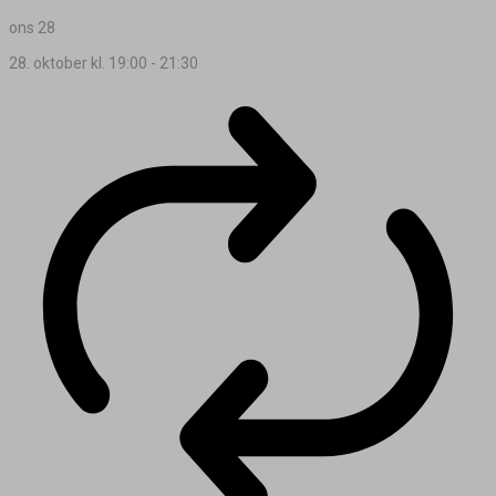
ons
28
28. oktober kl. 19:00
-
21:30