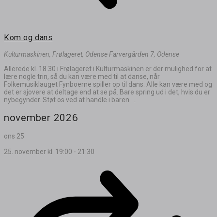
Kom og dans
Kulturmaskinen, Frølageret, Odense
Farvergården 7, Odense
Allerede kl. 18.30 i Frølageret i Kulturmaskinen er der mulighed for at
lære nogle trin, så du kan være med til at danse, når
Folkemusiklauget Fynboerne spiller op til dans. Alle kan være med og
det er sjovere at deltage end at se på. Bare spring ud i det, hvis du er
nybegynder. Støt os ved at handle i baren. ...
november 2026
ons
25
25. november kl. 19:00
-
21:30