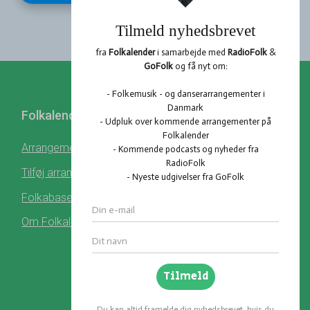
Folkalender
Profil
Hent Folkalender
Arrangementer
Log ind
Tilføj arrangement
Register
Folkabasen
Om Folkalender
Cookie - og privatlivspolitik