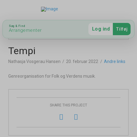
Hent app
Opret bruger
Søg & Find
Log ind
Tilføj
Arrangementer
Tempi
Nathasja Vosgerau Hansen
20. februar 2022
Andre links
Genreorganisation for Folk og Verdens musik.
SHARE THIS PROJECT