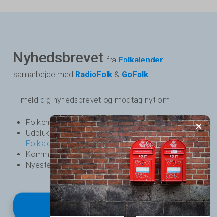
Nyhedsbrevet
fra
Folkalender
i
samarbejde med
RadioFolk
&
GoFolk
Tilmeld dig nyhedsbrevet og modtag nyt om
Folkemusik - og dansearrangementer i Danmark
Udpluk over kommende arrangementer på
Folkalender
Kommende podcasts og nyheder fra
RadioFolk
Nyeste udgivelser fra
GoFolk
Tilmeld