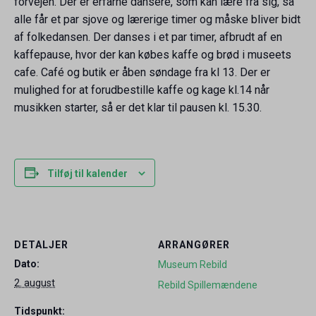
forvejen. Der er erfarne dansere, som kan lære fra sig, så
alle får et par sjove og lærerige timer og måske bliver bidt
af folkedansen. Der danses i et par timer, afbrudt af en
kaffepause, hvor der kan købes kaffe og brød i museets
cafe. Café og butik er åben søndage fra kl 13. Der er
mulighed for at forudbestille kaffe og kage kl.14 når
musikken starter, så er det klar til pausen kl. 15.30.
Tilføj til kalender
DETALJER
ARRANGØRER
Dato:
Museum Rebild
2. august
Rebild Spillemændene
Tidspunkt: