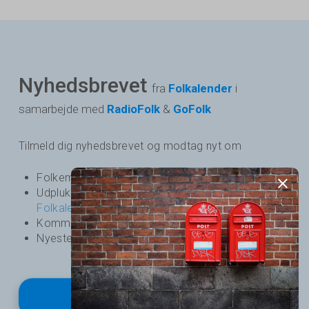
Nyhedsbrevet
fra
Folkalender
i
samarbejde med
RadioFolk
&
GoFolk
Tilmeld dig nyhedsbrevet og modtag nyt om
Folkemusik - og dansearrangementer i Danmark
Udpluk over kommende arrangementer på
Folkalender
Kommende podcasts og nyheder fra
RadioFolk
Nyeste udgivelser fra
GoFolk
Tilmeld