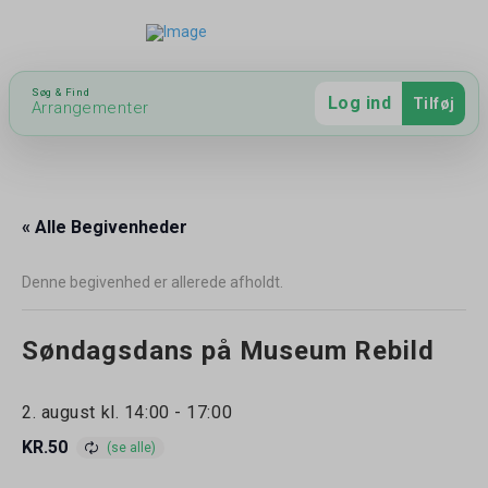
Hent app
Opret bruger
Søg & Find
Log ind
Tilføj
Arrangementer
« Alle Begivenheder
Denne begivenhed er allerede afholdt.
Søndagsdans på Museum Rebild
2. august kl. 14:00
-
17:00
KR.50