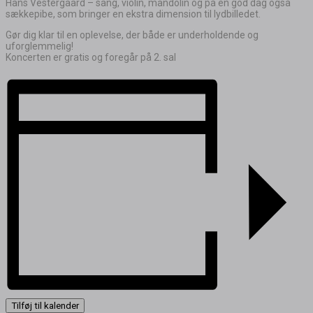
Hans Vestergaard – sang, violin, mandolin og på en god dag også
sækkepibe, som bringer en ekstra dimension til lydbilledet.
Gør dig klar til en oplevelse, der både er underholdende og
uforglemmelig!
Koncerten er gratis og foregår på 2. sal
Tilføj til kalender