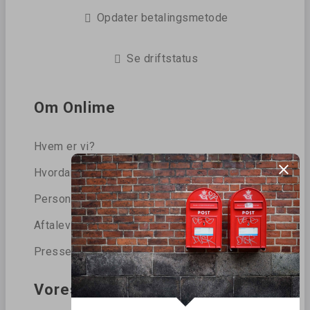
Opdater betalingsmetode
Se driftstatus
Om Onlime
Hvem er vi?
Hvordan beskytter vi dine data?
Persondatapolitik
Aftalevilkår
Presse
Vores blog