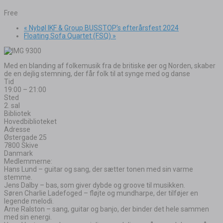
Free
«
Nybøl IKF & Group BUSSTOP’s efterårsfest 2024
Floating Sofa Quartet (FSQ)
»
Med en blanding af folkemusik fra de britiske øer og Norden, skaber
de en dejlig stemning, der får folk til at synge med og danse
Tid
19:00 – 21:00
Sted
2. sal
Bibliotek
Hovedbiblioteket
Adresse
Østergade 25
7800 Skive
Danmark
Medlemmerne:
Hans Lund – guitar og sang, der sætter tonen med sin varme
stemme.
Jens Dalby – bas, som giver dybde og groove til musikken.
Søren Charlie Ladefoged – fløjte og mundharpe, der tilføjer en
legende melodi.
Arne Ralston – sang, guitar og banjo, der binder det hele sammen
med sin energi.