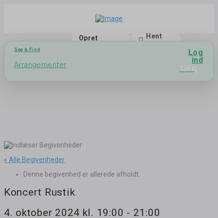
Hent
Opret
app
bruger
Søg & Find
Log
ind
Arrangementer
Tilføj
« Alle Begivenheder
Denne begivenhed er allerede afholdt.
Koncert Rustik
4. oktober 2024 kl. 19:00
-
21:00