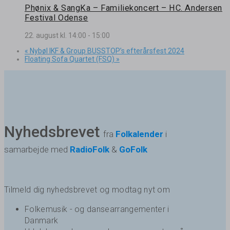
Phønix & SangKa – Familiekoncert – HC. Andersen
Festival Odense
22. august kl. 14:00
-
15:00
«
Nybøl IKF & Group BUSSTOP’s efterårsfest 2024
Floating Sofa Quartet (FSQ)
»
Nyhedsbrevet
fra
Folkalender
i
samarbejde med
RadioFolk
&
GoFolk
Tilmeld dig nyhedsbrevet og modtag nyt om
Folkemusik - og dansearrangementer i
Danmark