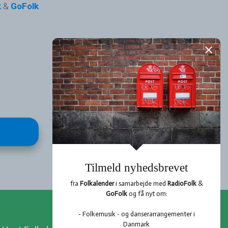
k
&
GoFolk