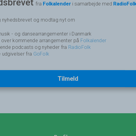
dsbrevet
fra
Folkalender
i samarbejde med
RadioFol
ig nyhedsbrevet og modtag nyt om
usik - og dansearrangementer i Danmark
k over kommende arrangementer på
Folkalender
nde podcasts og nyheder fra
RadioFolk
 udgivelser fra
GoFolk
Tilmeld