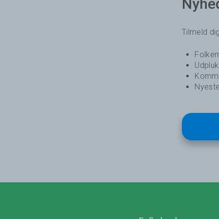
Nyhe
Tilmeld d
Folkem
Udplu
Komme
Nyeste