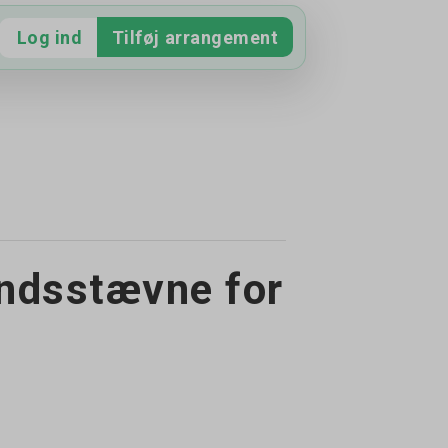
Hent app
Opret bruger
Log ind
Tilføj arrangement
andsstævne for