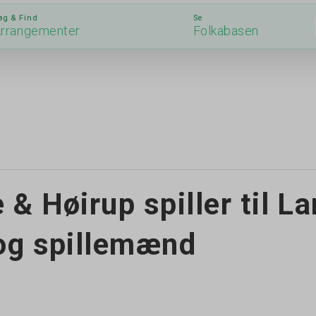
øg & Find
Se
rrangementer
Folkabasen
& Høirup spiller til L
og spillemænd