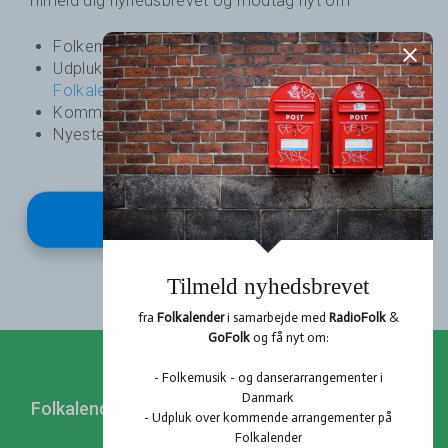
Tilmeld dig nyhedsbrevet og modtag nyt om
Folkemusik - og dansearrangementer i Danmark
Udpluk over kommende arrangementer på
Folkalender
Kommende podcasts og nyheder fra
RadioFolk
Nyeste udgivelser fra
GoFolk
Tilmeld
Folkalender
Profil
Hent Folkalender