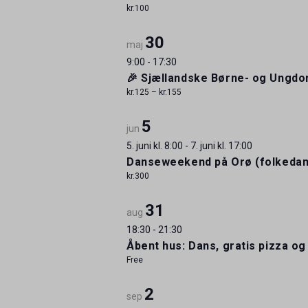
kr.100
30
maj
9:00
-
17:30
🎉 Sjællandske Børne- og Ungdo
kr.125 – kr.155
5
jun
5. juni kl. 8:00
-
7. juni kl. 17:00
Danseweekend på Orø (folkedan
kr.300
31
aug
18:30
-
21:30
Åbent hus: Dans, gratis pizza og
Free
2
sep