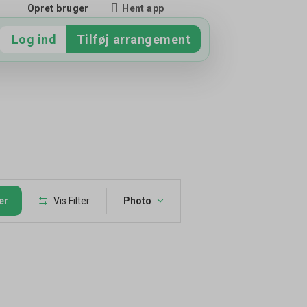
Hent app
Opret bruger
Log ind
Tilføj arrangement
Begivenhed
er
Vis Filter
Photo
Visninger
Navigation