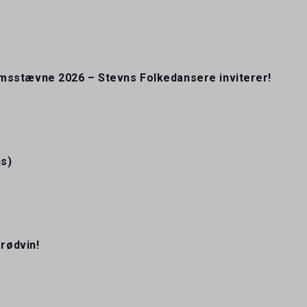
msstævne 2026 – Stevns Folkedansere inviterer!
s)
 rødvin!