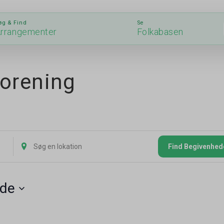
øg & Find
Se
rrangementer
Folkabasen
orening
Indtast
Find Begivenhed
lokation.
de