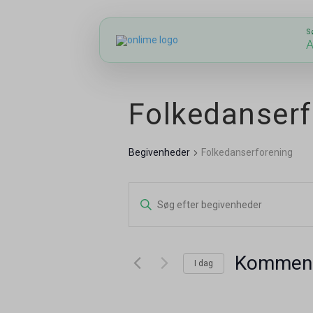
S
A
Folkedanserf
Begivenheder
Folkedanserforening
Begivenheder
Skriv
nøgleord.
Søgning
Søg
og
Kommen
efter
I dag
Begivenheder
Vælg
visninger
på
dato.