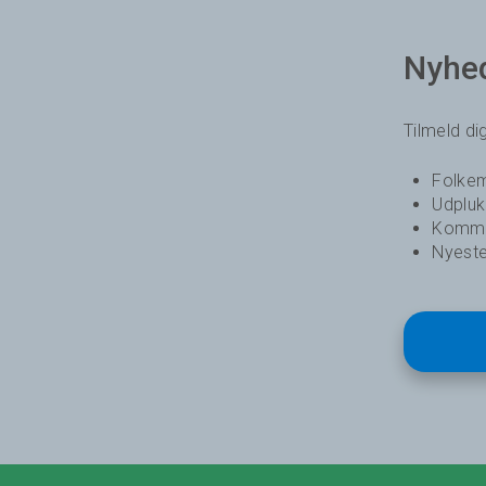
Nyhe
Tilmeld d
Folkem
Udplu
Komme
Nyeste