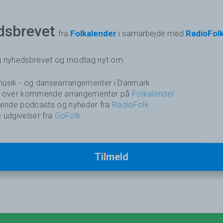
dsbrevet
fra
Folkalender
i samarbejde med
RadioFol
ig nyhedsbrevet og modtag nyt om
usik - og dansearrangementer i Danmark
k over kommende arrangementer på
Folkalender
nde podcasts og nyheder fra
RadioFolk
 udgivelser fra
GoFolk
Tilmeld