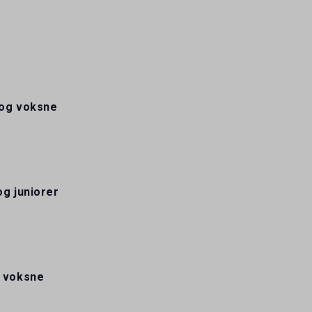
 og voksne
og juniorer
g voksne