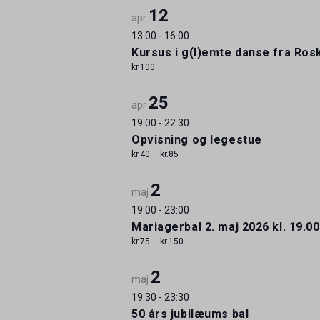
nøgleord.
Navigation
12
apr
13:00
-
16:00
Kursus i g(l)emte danse fra Ros
kr.100
25
apr
19:00
-
22:30
Opvisning og legestue
kr.40 – kr.85
2
maj
19:00
-
23:00
Mariagerbal 2. maj 2026 kl. 19.00
kr.75 – kr.150
2
maj
19:30
-
23:30
50 års jubilæums bal