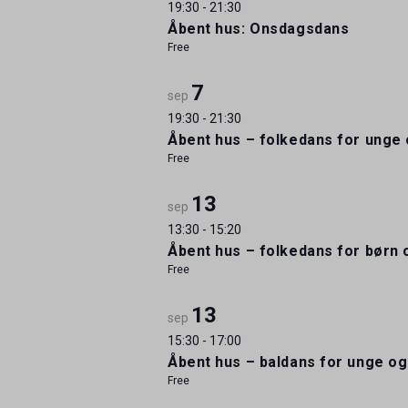
19:30
-
21:30
Åbent hus: Onsdagsdans
Free
7
sep
19:30
-
21:30
Åbent hus – folkedans for unge
Free
13
sep
13:30
-
15:20
Åbent hus – folkedans for børn 
Free
13
sep
15:30
-
17:00
Åbent hus – baldans for unge o
Free