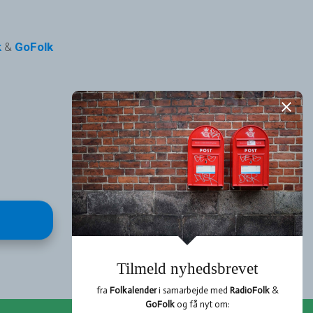
k
&
GoFolk